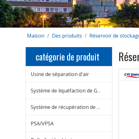
Maison
/
Des produits
/
Réservoir de stockag
Réser
catégorie de produit
Usine de séparation d'air
Système de liquéfaction de GNL
Système de récupération de CO2
PSA/VPSA