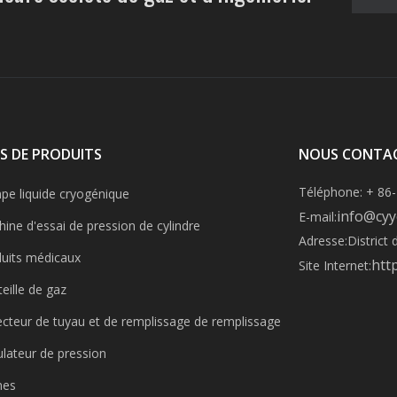
S DE PRODUITS
NOUS CONTA
Téléphone: + 86
e liquide cryogénique
info@cyy
E-mail:
ine d'essai de pression de cylindre
Adresse:
District
uits médicaux
htt
Site Internet:
eille de gaz
ecteur de tuyau et de remplissage de remplissage
lateur de pression
nes