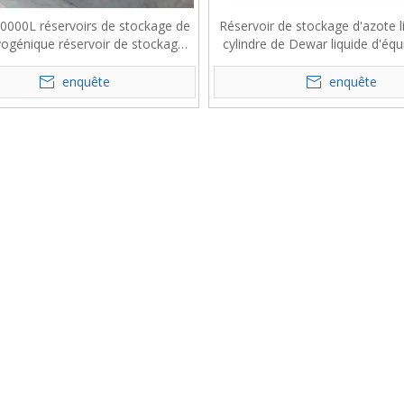
0000L réservoirs de stockage de
Réservoir de stockage d'azote l
ogénique réservoir de stockage
cylindre de Dewar liquide d'éq
de liquide
cryogénique médical à bas 
enquête
enquête