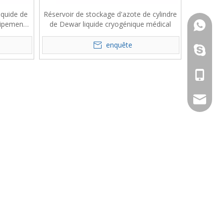
iquide de
Réservoir de stockage d'azote de cylindre
uipement
de Dewar liquide cryogénique médical
+ 86-15
prix
enquête
chujun1
+ 86-15
info@cy