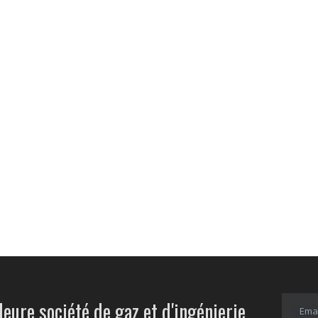
leure société de gaz et d'ingénierie.
Emai