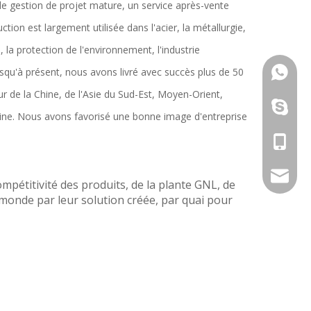
e gestion de projet mature, un service après-vente
tion est largement utilisée dans l'acier, la métallurgie,
, la protection de l'environnement, l'industrie
usqu'à présent, nous avons livré avec succès plus de 50
+ 86-15
r de la Chine, de l'Asie du Sud-Est, Moyen-Orient,
chujun1
ine. Nous avons favorisé une bonne image d'entreprise
+ 86-15
info@cy
compétitivité des produits, de la plante GNL, de
 monde par leur solution créée, par quai pour