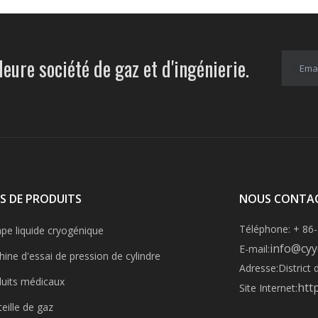
leure société de gaz et d'ingénierie.
Emai
S DE PRODUITS
NOUS CONTA
Téléphone: + 86
e liquide cryogénique
info@cyy
E-mail:
ine d'essai de pression de cylindre
Adresse:
District
uits médicaux
htt
Site Internet:
eille de gaz