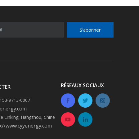
S’abonner
l
RÉSEAUX SOCIAUX
CTER
-153-9713-0007
energy.com
 de Linking, Hangzhou, Chine
p://www.cyyenergy.com