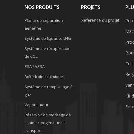
NOS PRODUITS
PROJETS
PLU
Référence du projet
Plante de séparation
Pomp
aérienne
Mach
Système de liquance LNG
Prod
Système de récupération
Bout
de CO2
Coll
PSA / VPSA
Régu
Boîte froide chimique
Van
Système de remplissage à
gaz
Kit 
Vaporisateur
Four
Réservoir de stockage de
liquide cryogénique et
transport