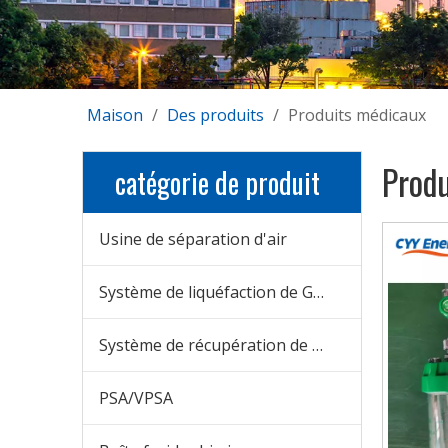
Maison
/
Des produits
/
Produits médicaux
Prod
catégorie de produit
Usine de séparation d'air
Système de liquéfaction de GNL
Système de récupération de CO2
PSA/VPSA