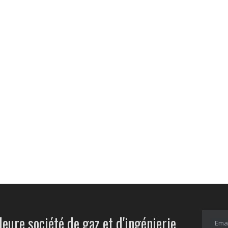
leure société de gaz et d'ingénierie.
Emai