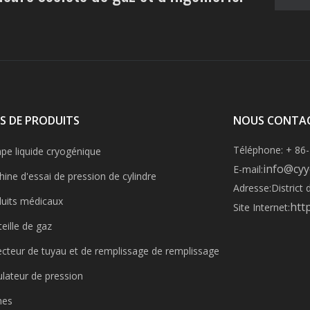
S DE PRODUITS
NOUS CONTA
Téléphone: + 86
e liquide cryogénique
info@cyy
E-mail:
ine d'essai de pression de cylindre
Adresse:
District
uits médicaux
htt
Site Internet:
eille de gaz
ecteur de tuyau et de remplissage de remplissage
lateur de pression
nes