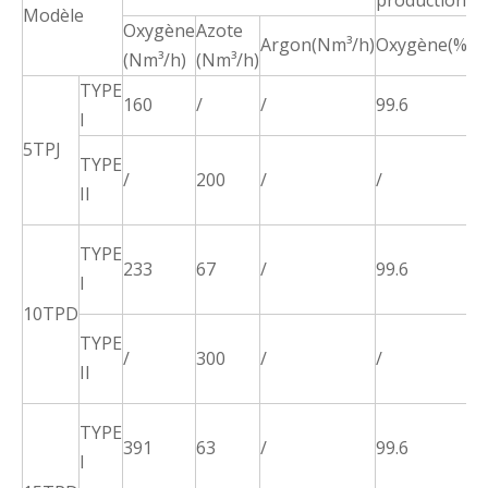
Modèle
Oxygène
Azote
Argon(Nm³/h)
Oxygène(%)
A
(Nm³/h)
(Nm³/h)
TYPE
160
/
/
99.6
/
l
5TPJ
≤
TYPE
/
200
/
/
p
II
d
≤
TYPE
233
67
/
99.6
p
l
d
10TPD
≤
TYPE
/
300
/
/
p
II
d
≤
TYPE
391
63
/
99.6
p
l
d