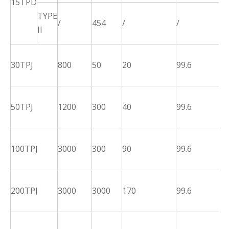
15TPD
≤
TYPE
/
454
/
/
p
II
d
≤
30TPJ
800
50
20
99.6
p
d
≤
50TPJ
1200
300
40
99.6
p
d
≤
100TPJ
3000
300
90
99.6
p
d
≤
200TPJ
3000
3000
170
99.6
p
d
≤